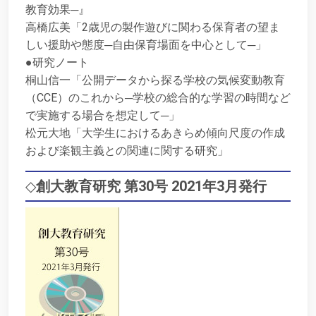
教育効果─』
高橋広美「2歳児の製作遊びに関わる保育者の望ま
しい援助や態度─自由保育場面を中心として─」
●研究ノート
桐山信一「公開データから探る学校の気候変動教育
（CCE）のこれから─学校の総合的な学習の時間など
で実施する場合を想定して─」
松元大地「大学生におけるあきらめ傾向尺度の作成
および楽観主義との関連に関する研究」
◇
創大教育研究 第30号 2021年3月発行