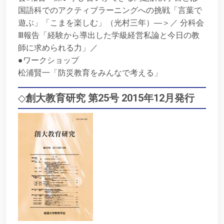
国語科でのアクティブラーニングへの挑戦「言葉で
遊ぶ」「こまを楽しむ」（光村三年）―＞／ 分科会
Ⅲ報告「経験から導出した学級経営私論と今日の教
師に求められる力」／
●ワークショップ
松浦賢一「防災教育をみんなで考える」
◇
創大教育研究 第25号 2015年12月発行