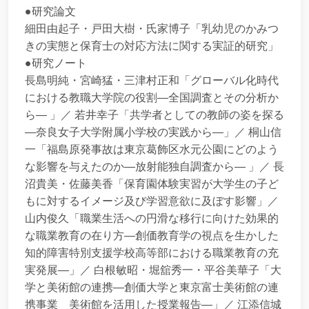
●研究論文
細田由起子・戸田大樹・氏家博子「乳幼児のかみつ
きの実態と保育士の対応方法に関する実証的研究」
●研究ノート
長島明純・宮崎猛・三津村正和「グローバル化時代
における教職大学院の役割―全国調査とその分析か
ら― 」／ 若井幸子「共学者としての教師の姿を探る
―奈良女子大学附属小学校の実践から―」／ 桐山信
一「福島原発事故は東京葛飾区水元公園にどのよう
な影響を与えたのか―放射能独自調査から― 」／ 長
沼貴美・佐藤美香「保育園体験実習が大学生の子ど
もに対するイメージ及び学習意欲に及ぼす影響」／
山内俊久「職業生活への円滑な移行に向けた効果的
な職業教育の在り方―創価教育学の視点を生かした
知的障害特別支援学校高等部における職業教育の充
実発展―」／ 白根敏昭・堀舘秀一・平谷美華子「大
学と美術館の連携―創価大学と東京富士美術館の連
携事業 美術館を活用した授業報告―」／ 江添信城