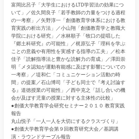
富岡比呂子「大学生におけるLTD学習法の効果につ
いて」／佐久間良子「若手教師の力量をつける過程
の一考察」／矢野淳一「創価教育学体系における教
育実践の析出方法」／小山翔「創価教育学と教職大
学院における研究」／水林順子「牧口の提唱した
『郷土科研究』の可能性」／梶原弘子「理科を学ぶ
ことの意義や有用性を実感する指導の工夫」／松本
佳子「読解指導法と豊かな読解力の育成」／澤田崇
明「メタ認知が運動有能感に及ぼす影響についての
一考察」／堤和仁「コミュニケーション活動の時
間」の提案／石山博司「子ども同士で『考え討論す
る』道徳授業の可能性」／西中克之「話し合いの機
会が及ぼす児童の授業に対する主体性の比較」
●創価大学教育学会研究セミナー２０１０ 教育実践
報告
丸山悦子「一人一人を大切にするクラスづくり」
●創価大学教育学会第９回教育研究大会／基調講
演・ラウンドテーブル報告