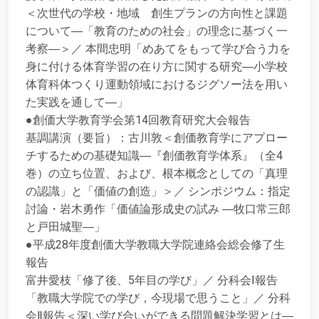
＜次世代の学校・地域 創生プランの方向性と課題
について―「教育のための社会」の理念に基づく一
考察―＞／ 本間忠明「めあてをもって学び合う力を
身に付ける体育学習の在り方に関する研究―小学校
体育科体つくり運動領域におけるジグソー法を用い
た実践を通して―」
●創価大学教育学会第14回教育研究大会報告
基調講演（要旨）：古川敦＜創価教育学にアプロー
チするための基礎知識―『創価教育学体系』（全4
巻）の立ち位置、および、根本概念としての「真理
の認識」と「価値の創造」＞／ シンポジウム：指定
討論・岩木勇作「価値論形成史の試み ―牧口常三郎
と戸田城聖―」
●平成28年度創価大学教職大学院連絡会総会修了生
報告
富井愛枝「修了後、5年目の学び」／ 分科会Ⅰ報告
「教職大学院での学び，今現場で思うこと」／ 分科
会Ⅱ報告＜深い学び合いができる問題解決学習とは―