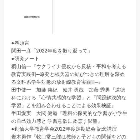
●巻頭言
関田一彦「2022年度を振り返って」
●研究ノート
桐山信一『ウクライナ侵攻から反核・平和を考える
教育実践例─原発と核兵器の結びつきの理解を深め
る文科系学生対象の放射線教育実践Ⅲ─』
田中健一 加藤 康紀 嶺井 勇哉 加藤 秀男『道徳
科における「心情共感的な学習」と「問題解決的な
学習」とを組み合わせることによる効果検証』
半田愛実 大関 健道『理科の探究的な学習が小学生
の自己効力感と 学習意欲に及ぼす影響』
●創価大学教育学会2022年度定期総会 記念講演
岩木勇作『牧口常三郎は教師と子どもの関係をどの