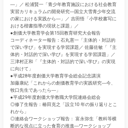
―」／ 松浦賢一「青少年教育施設における社会教育
実習カリキュラムの開発研究―国立大雪青少年交流
の家における実践から―」／ 吉田悟「小学校書写に
おける楷書指導の現状と課題」／
●創価大学教育学会第15回教育研究大会報告
コーディネーター報告：石丸憲一「主体的・対話的
で深い学び」を実現する学習課題／ 佐藤佐敏「『主
体的・対話的で深い学び』を実現する学習課題」／
三津村正和「『主体的・対話的で深い学び』の実現
に向けて」
●平成28年度創価大学教育学会総会記念講演
加藤康紀「これからの創価教育学の実践研究―今、
牧口先生であったら―」
●平成29年度創価大学教職大学院連絡会総会
◎修了生報告：椿田克之「設立10 年の振り返りとこ
れから」
◎連絡会ワークショップ報告： 富永弥生「教科等横
断的な視点に立った食育の推進―ワークショップ