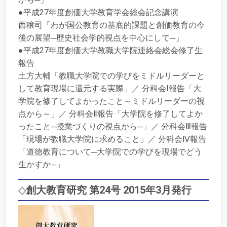
●平成27年度創価大学教育学会総会記念講演
西穣司「わが国公教育の基底的課題と創価教育の今
後の展望─歴史社会学的視点を中心にして─」
●平成27年度創価大学教職大学院連絡会総会修了生
報告
土方大輔「教職大学院での学びをミドルリーダーと
して教育現場に還元する実際」／ 分科会Ⅰ報告「大
学院を修了してよかったこと～ミドルリーダーの視
点から～」／ 分科会Ⅱ報告「大学院を修了してよか
ったこと─授業づくりの視点から─」／ 分科会Ⅲ報告
「現場が教職大学院に求めること」／ 分科会Ⅳ報告
「道徳教育について─大学院での学びを現場でどう
生かすか─」
◇
創大教育研究 第24号 2015年3月発行