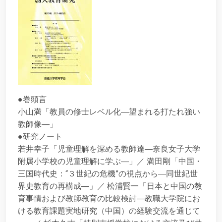
●巻頭言
小山満「教員の修士レベル化―望まれる打たれ強い
教師像―」
●研究ノート
若井幸子「児童理解を深める教師達―奈良女子大学
附属小学校の児童理解に学ぶ―」／ 満田剛「中国・
三国時代史：“３世紀の危機”の視点から―同世紀世
界史教育の再構成―」／ 松浦賢一「日本と中国の教
育事情および教師教育の比較検討―教職大学院にお
ける教育課題実地研究（中国）の経験交流を通じて