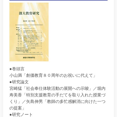
●巻頭言
小山満「創価教育８０周年のお祝いに代えて」
●研究論文
宮崎猛「社会奉仕体験活動の展開への示唆」／堀内
寿美香「特別支援教育の手だてを取り入れた授業づ
くり」／矢島伸男「教師の多忙感解消に向けた一つ
の提案」
●研究ノート