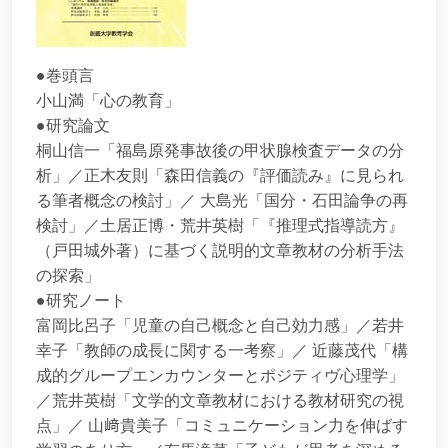
●巻頭言
小山満「心の教育」
●研究論文
桐山信一「福島原発事故後の甲状腺検査データの分
析」／正木友則「森田信義の『評価読み』に見られ
る筆者概念の検討」／ 大島光「国分・石田論争の再
検討」／土居正博・荒井英樹「『推理式指導読方』
（戸田城外著）に基づく説明的文章教材の分析手法
の探索」
●研究ノート
富岡比呂子「児童の自己概念と自己効力感」／若井
幸子「教師の成長に関する一考察」／ 近藤茂代「構
成的グループエンカウンターとポジティヴ心理学」
／荒井英樹「文学的文章教材における教材研究の視
点」／ 山﨑貴美子「コミュニケーション力を伸ばす