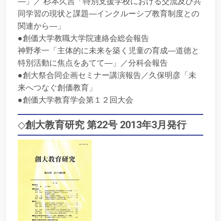
―」／ 杉本久吉「特別支援学校における交流及び共
同学習の現状と課題―インクルーシブ教育制度との
関連から―」
●創価大学教職大学院連絡会総会報告
神野孝一「主体的に未来を築く児童の育成―道徳と
特別活動に焦点をあてて―」／分科会報告
●創大祭合同企画セミナー講演報告／久保明彦「未
来へつなぐ創価教育」
●創価大学教育学会第１２回大会
◇
創大教育研究 第22号 2013年3月発行