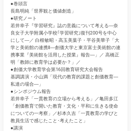
●巻頭言
長島明純「世界観と価値創造」
●研究ノート
若井幸子『学習研究』誌の意義について考える―奈
良女子大学附属小学校｢学習研究｣復刊200号を中心
にして―／ 白根敏昭・高玉美葉子・平谷美華子「大
学と美術館の連携Ⅱ―創価大学と東京富士美術館の連
携事業『美術館を活用した授業』報告―」／ 高橋正
明「教師に教育学は必要か？」／
●創価大学教育学会第16回教育研究大会報告
基調講演・小山満「現代の教育的課題と創価教育―
私達の場合―」
●シンポジウム報告
若井幸子「一貫教育の立場から考える」／亀田多江
「創価教育で開いた教育・文化・平和に生きる使命
についての一考察」／杉本久吉「一貫教育の学びと
教員生活で感じたこと･考えたこと」
●講演