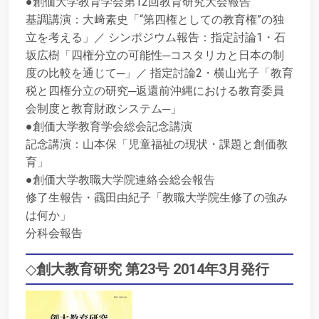
●創価大学教育学会第12回教育研究大会報告
基調講演：大﨑素史「“第四権としての教育権”の独
立を考える」／ シンポジウム報告：指定討論1・石
坂広樹「四権分立の可能性─コスタリカと日本の制
度の比較を通じて─」／ 指定討論2・横山光子「教育
税と四権分立の研究─返還前沖縄における教育委員
会制度と教育財政システム─」
●創価大学教育学会総会記念講演
記念講演：山本保「児童福祉の現状・課題と創価教
育」
●創価大学教職大学院連絡会総会報告
修了生報告・靍田由紀子「教職大学院生修了の強み
は何か」
分科会報告
◇
創大教育研究 第23号 2014年3月発行