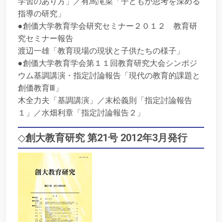
学習のあり方」／有馬滝菜「子どもが思考を深める
指導の研究」
●創価大学教育学会研究セミナー２０１２ 教育研
究セミナー報告
渡辺一雄「教育現場の現状と子供たちの様子」
●創価大学教育学会第１１回教育研究大会シンポジ
ウム基調講演・指定討論報告「現代の教育的課題と
創価教育Ⅲ」
木全力夫「基調講演」／末松義則「指定討論報告
１」／水畑利章「指定討論報告２」
◇
創大教育研究 第21号 2012年3月発行