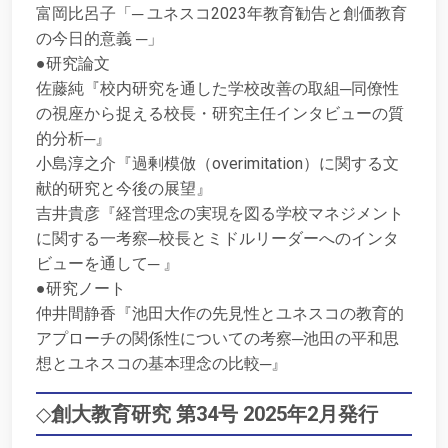
富岡比呂子「─ ユネスコ2023年教育勧告と創価教育
の今日的意義 ─」
●研究論文
佐藤純『校内研究を通した学校改善の取組─同僚性
の視座から捉える校長・研究主任インタビューの質
的分析─』
小島淳之介『過剰模倣（overimitation）に関する文
献的研究と今後の展望』
吉井貴彦『経営理念の実現を図る学校マネジメント
に関する一考察─校長とミドルリーダーへのインタ
ビューを通して─ 』
●研究ノート
仲井間静香『池田大作の先見性とユネスコの教育的
アプローチの関係性についての考察─池田の平和思
想とユネスコの基本理念の比較─』
◇
創大教育研究 第34号 2025年2月発行