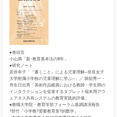
●巻頭言
小山満「新･教育基本法の8年」
●研究ノート
若井幸子「『書くこと』による児童理解─奈良女子
大学附属小学校の児童理解に学ぶ─」／ 堀舘秀一・
舟生日出男「美術作品鑑賞における教師・学生間の
インタラクションを促進するタブレット端末用アウ
ェアネス共有システムの教育実践的評価」
●教職大学院・教育学部フォーラム基調講演報告
?舒竹「小学教?需要教育形?的数学」