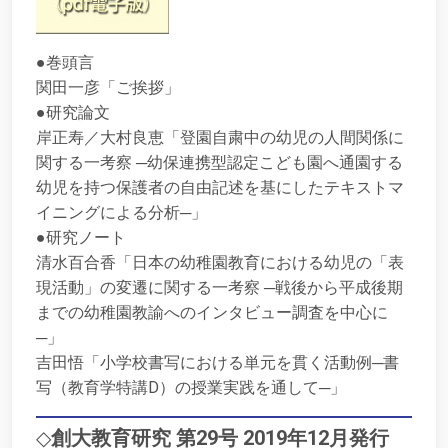
●巻頭言
関田一彦「ご挨拶」
●研究論文
岸正寿／大村良恵「登園自粛中の幼児の人間関係に
関する一考察 ─幼保連携型認定こども園へ通園する
幼児を持つ保護者の自由記述を基にしたテキストマ
イニングによる分析─」
●研究ノート
清水百合香「日本の幼稚園教育における幼児の「表
現活動」の変遷に関する一考察 ─戦後から平成後期
までの幼稚園教諭へのインタビュー調査を中心に
─」
吉田悟「小学校書写における単元を貫く活動例─書
写（教育学特講D）の授業実践を通して─」
◇
創大教育研究 第29号 2019年12月発行