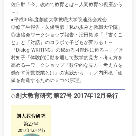
佐伯胖「今、改めて教育とは～人間教育の視座から
～」
●平成30年度創価大学教職大学院連絡会総会
◎修了生報告・久保明彦「私の歩みと教職大学院」
◎連絡会ワークショップ報告・沼田拓弥「『書くこ
と』と『対話』のコラボで子どもが変わる！～
『Dialog-WRITING』の秘める可能性に迫る～」／木
村知子「体験的活動を通して数学的見方・考え方を
高める―ワークショップ『数学的な見方・考え方を
働かす算数授業とは』の実践から―」／内田稔「価
値を創造するための３つの原理」
◇
創大教育研究 第27号 2017年12月発行