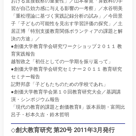
おける直接観察の重要性」／山本泰寛「算数科の学
習が自己効力感に与える影響の一考察」／水谷明美
「重松理論に基づく実践記録分析の試み」／今田景
子「子どもの可能性を見出す学習評価の探究」／土
居正博「特別支援教育関係ボランティアの課題と解
決の方途」／
●創価大学教育学会研究ワークショップ２０１１ 教
育実践報告
越智政之「初任としての一学期を振り返って」
●創価大学教育学会研究セミナー２０１１ 教育研究
セミナー報告
記野邦彦「子どもたちのための学校であれ」
●創価大学教育学会第１０回教育研究大会／基調講
演・シンポジウム報告
「現代の教育的課題と創価教育Ⅱ」坂本辰朗・富岡比
呂子・杉本久吉・鈴木哲明
◇
創大教育研究 第20号 2011年3月発行