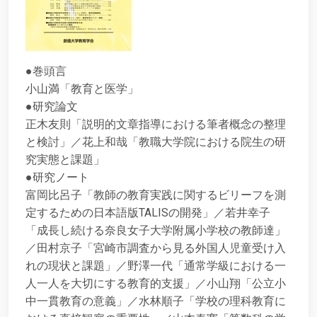
●巻頭言
小山満「教育と医学」
●研究論文
正木友則「説明的文章指導における筆者概念の整理
と検討」／花上和哉「教職大学院における院生の研
究実態と課題」
●研究ノート
富岡比呂子「教師の教育実践に関するビリーフを測
定するための日本語版TALISの開発」／若井幸子
「成長し続ける奈良女子大学附属小学校の教師達」
／田村京子「宮崎市調査から見る外国人児童受け入
れの現状と課題」／野澤一代「通常学級における一
人一人を大切にする教育的支援」／小山翔「公立小
中一貫教育の意義」／水林順子「学校の理科教育に