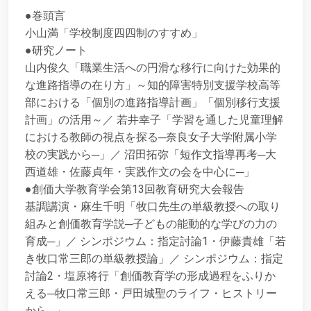
●巻頭言
小山満「学校制度四四制のすすめ」
●研究ノート
山内俊久「職業生活への円滑な移行に向けた効果的
な進路指導の在り方」～知的障害特別支援学校高等
部における「個別の進路指導計画」「個別移行支援
計画」の活用～／ 若井幸子「学習を通した児童理解
における教師の視点を探る─奈良女子大学附属小学
校の実践から─」／ 沼田拓弥「短作文指導再考─大
西道雄・佐藤貞年・実践作文の会を中心に─」
●創価大学教育学会第13回教育研究大会報告
基調講演・麻生千明「牧口先生の単級教授への取り
組みと創価教育学説─子どもの能動的な学びの力の
育成─」／ シンポジウム：指定討論1・伊藤貴雄「若
き牧口常三郎の単級教授論」／ シンポジウム：指定
討論2・塩原将行「創価教育学の形成過程をふりか
える─牧口常三郎・戸田城聖のライフ・ヒストリー
から─」