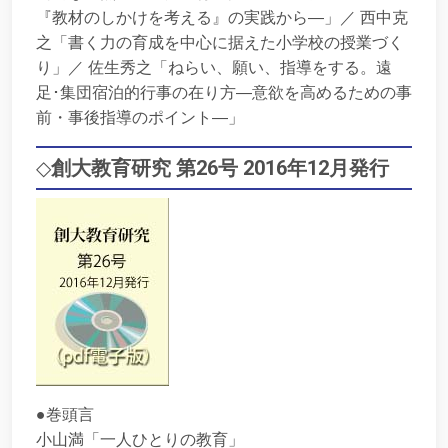
『教材のしかけを考える』の実践から―」／ 西中克
之「書く力の育成を中心に据えた小学校の授業づく
り」／ 佐生秀之「ねらい、願い、指導をする。遠
足･集団宿泊的行事の在り方―意欲を高めるための事
前・事後指導のポイント―」
◇
創大教育研究 第26号 2016年12月発行
●巻頭言
小山満「一人ひとりの教育」