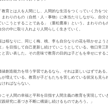
教育とは人を人間にし、人間的な生活をつくっていく力をつ
、まわりのもの（自然・人・事物）に体当たりしながら、自分
ていこうとすることである」（重松鷹泰）という。まわりのも
自分の中に取り入れより人間らしく生きていく。
は桜なりに、同じく梅、桃、李も自分なりの花を咲かせよう
立」を目指して自己更新し続けていこうとしている。牧口常三
とと言い表した。その意味で教育の目的は子どもを幸せにする
。
値創造能力を培う学習であるなら、それは楽しいはずである
もが増えている。教育が子どもたちを苦しめている状況も見ら
なければならない。
こそ人間の幸福と平和を目指す人間主義の教育を実現してい
実践研究に基づき不断に構築し続けるものであろう。」