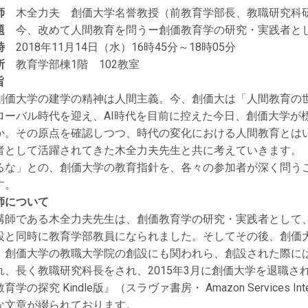
師
木全力夫 創価大学名誉教授（前教育学部長、教職研究科
題
今、改めて人間教育を問うー創価教育学の研究・実践者と
時
2018年11月14日（水）16時45分～18時05分
所
教育学部棟1階 102教室
旨
価大学の建学の精神は人間主義。今、創価大は「人間教育の
ローバル時代を迎え、AI時代を目前に控えた今日、創価大学が
か。その原点を確認しつつ、時代の変化における人間教育とは
者として活躍されてきた木全力夫先生と共に考えていきます。
るな」との、創価大学の教育指針を、各々の参加者が深く問う
す。
師について
師である木全力夫先生は、創価教育学の研究・実践者として
設と同時に教育学部教員になられました。そしてその後、創価
、創価大学の教職大学院の創設にも関われら、創設された際に
れ、長く教職研究科長をされ、2015年3月に創価大学を退職
育学の探究 Kindle版』（スラヴァ書房・ Amazon Services Int
な文章が綴られております。