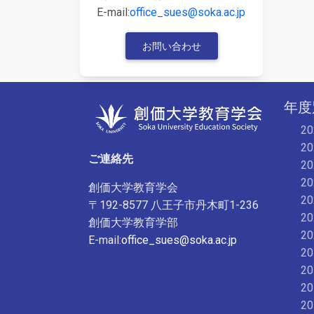
E-mail:
office_sues@soka.ac.jp
お問い合わせ
年度
2
2
ご連絡先
2
2
創価大学教育学会
2
〒192-8577 八王子市丹木町1-236
2
創価大学教育学部
2
E-mail:
office_sues@soka.ac.jp
2
2
2
2