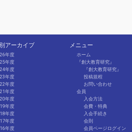
別アーカイブ
メニュー
026年度
ホーム
025年度
『創大教育研究』
024年度
『創大教育研究』
023年度
投稿規程
022年度
お問い合わせ
021年度
会員
020年度
入会方法
019年度
会費・特典
018年度
入会手続き
017年度
会則
016年度
会員ページログイン