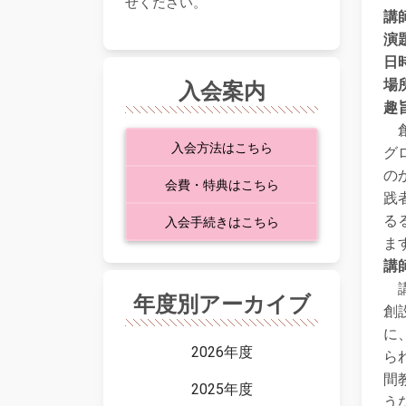
せください。
講
演
日
場
入会案内
趣
創
入会方法はこちら
グ
の
会費・特典はこちら
践
る
入会手続きはこちら
ま
講
講
年度別アーカイブ
創
に
2026年度
ら
間教
2025年度
う